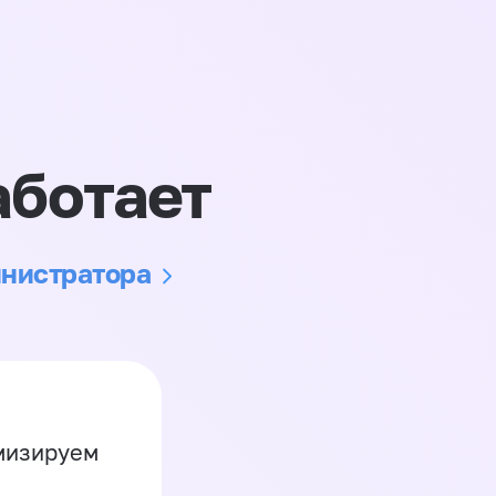
аботает
инистратора
имизируем