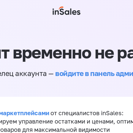
т временно не р
войдите в панель адм
елец аккаунта —
 маркетплейсами
от специалистов inSales:
ируем управление остатками и ценами, опт
товаров для максимальной видимости