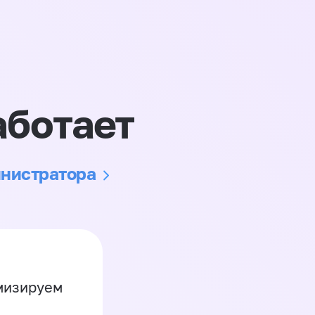
аботает
инистратора
имизируем