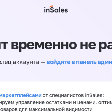
т временно не р
войдите в панель адм
елец аккаунта —
 маркетплейсами
от специалистов inSales:
ируем управление остатками и ценами, опт
товаров для максимальной видимости