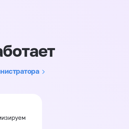
аботает
инистратора
имизируем