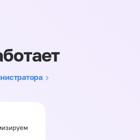
аботает
инистратора
имизируем