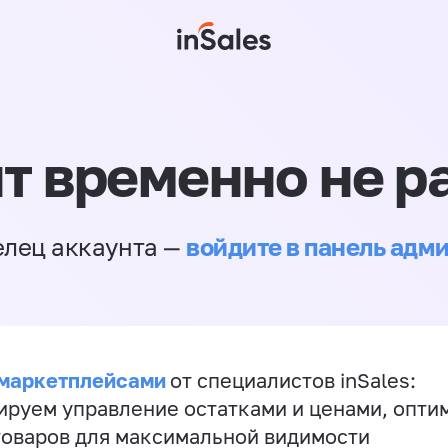
т временно не р
войдите в панель адм
елец аккаунта —
 маркетплейсами
от специалистов inSales:
ируем управление остатками и ценами, опт
товаров для максимальной видимости