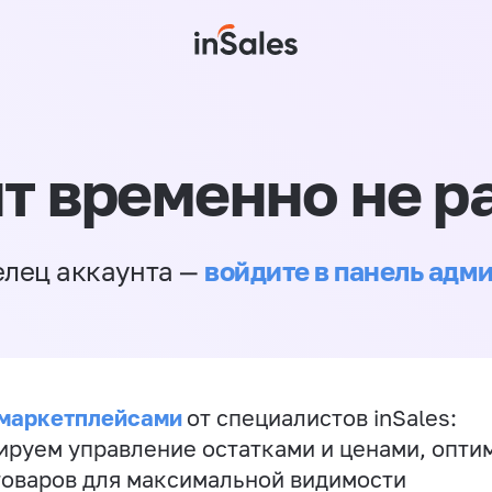
т временно не р
войдите в панель адм
елец аккаунта —
 маркетплейсами
от специалистов inSales:
ируем управление остатками и ценами, опт
товаров для максимальной видимости