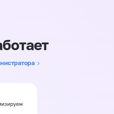
аботает
инистратора
имизируем